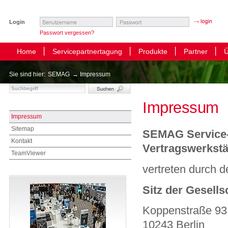
Login
Passwort vergessen?
Home
Servicepartnertagung
Produkte
Partner
Ü
Sie sind hier:
SEMAG
→ Impressum
Impressum
Impressum
Sitemap
SEMAG Service- 
Kontakt
Vertragswerkst
TeamViewer
vertreten durch 
Sitz der Gesells
Koppenstraße 93
10243 Berlin