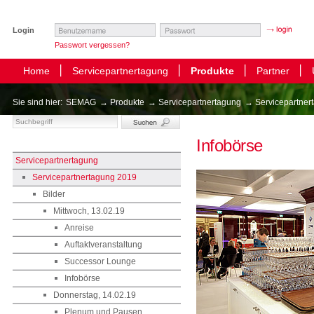
Login
Passwort vergessen?
Home
Servicepartnertagung
Produkte
Partner
Sie sind hier:
SEMAG
→ Produkte
→ Servicepartnertagung
→ Servicepartner
Infobörse
Servicepartnertagung
Servicepartnertagung 2019
Bilder
Mittwoch, 13.02.19
Anreise
Auftaktveranstaltung
Successor Lounge
Infobörse
Donnerstag, 14.02.19
Plenum und Pausen